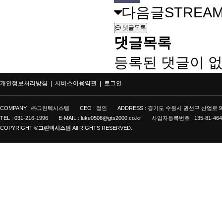
다음글
STREAM 
댓글목록
댓글목록
등록된 댓글이 없
개인정보처리방침 |
서비스이용약관 |
로그인
COMPANY : ㈜그린텍시스템
CEO : 정인
ADDRESS : 경기도 수원시 권선구 산업로 9
TEL : 031-216-1996
E-MAIL : luke0508@gts2000.co.kr
사업자등록번호 : 135-81-464
COPYRIGHT ©
그린텍시스템
All RIGHTS RESERVED.