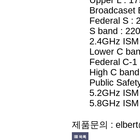
Upper L : 17
Broadcaset B 
Federal S : 2
S band : 220
2.4GHz ISM :
Lower C band 
Federal C-1 :
High C band :
Public Safety
5.2GHz ISM :
5.8GHz ISM :
제품문의 : elbert@
목록