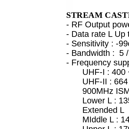
STREAM CASTE
- RF Output pow
- Data rate L Up
- Sensitivity :
- Bandwidth : 5 
- Frequency supp
UHF-I : 400 
UHF-II : 664
900MHz ISM :
Lower L : 13
Extended L :
MIddle L : 14