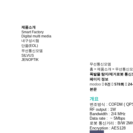
제품소개
Smart Factory
Digital multi media
내구성시험
단품(EOL)
무선통신모뎀
SILVUS
JENOPTIK
무선통신모뎀
홈
>
제품소개
>
무선통신모
폭발물 탐지/제거로봇 통신모
페이지 정보
modoo
0건
578회
24-
본문
개요
변조방식 : COFDM ( QPS
RF output : 1W
Bandwidth : 2/4 MHz
Data rate : ~ 5Mbps
로봇 통신거리 : B/W 2MHz
Encryption : AES128