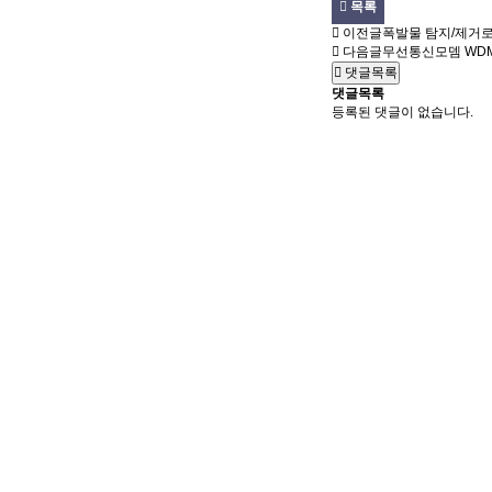
목록
이전글
폭발물 탐지/제거로
다음글
무선통신모뎀 WDM
댓글목록
댓글목록
등록된 댓글이 없습니다.